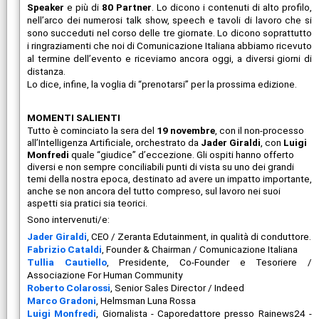
Speaker
e più di
80 Partner
. Lo dicono i contenuti di alto profilo,
nell’arco dei numerosi talk show, speech e tavoli di lavoro che si
sono succeduti nel corso delle tre giornate. Lo dicono soprattutto
i ringraziamenti che noi di Comunicazione Italiana abbiamo ricevuto
al termine dell’evento e riceviamo ancora oggi, a diversi giorni di
distanza.
Lo dice, infine, la voglia di “prenotarsi” per la prossima edizione.
MOMENTI SALIENTI
Tutto è cominciato la sera del
19 novembre
, con il non-processo
all’Intelligenza Artificiale, orchestrato da
Jader Giraldi
, con
Luigi
Monfredi
quale “giudice” d’eccezione. Gli ospiti hanno offerto
diversi e non sempre conciliabili punti di vista su uno dei grandi
temi della nostra epoca, destinato ad avere un impatto importante,
anche se non ancora del tutto compreso, sul lavoro nei suoi
aspetti sia pratici sia teorici.
Sono intervenuti/e:
Jader Giraldi
, CEO / Zeranta Edutainment, in qualità di conduttore.
Fabrizio Cataldi
, Founder & Chairman / Comunicazione Italiana
Tullia Cautiello
, Presidente, Co-Founder e Tesoriere /
Associazione For Human Community
Roberto Colarossi
, Senior Sales Director / Indeed
Marco Gradoni
, Helmsman Luna Rossa
Luigi Monfredi
, Giornalista - Caporedattore presso Rainews24 -