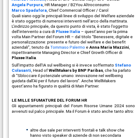
Angela Purpura
, HR Manager / B2You Altroconsumo
Marco Spadafora
, Chief Commercial Officer / Carol
Quali siano oggi le principali linee di sviluppo del Welfare aziendale
è stato oggetto di numerosi interventi nell’arco della mattinata.
L’indirizzo principale, da questo punto di vista, è stato l’oggetto
dell’intervento a cura di
Pluxee Italia
– quest’anno per la prima
volta Main Partner del Forum HR – dal titolo “Benessere, digitale e
personalizzazione: presente e futuro del welfare e dei benefit
aziendali”, tenuto da
Tommaso Palermo
e
Anna Maria Mazzini
,
rispettivamente Managing Director e Chief Growth Officer di
Pluxee Italia
.
Sull’impatto dell’IA sul wellbeing si è invece soffermato
Stefano
Colasanti
, Head of
WellMakers by BNP Paribas
, che ha parlato
di “Sbloccare il potenziale umano: innovazione nel wellbeing
guidata dall'AI per il futuro del lavoro”. Anche WellMakers
quest’anno ha figurato in qualità di Main Partner.
LE MILLE SFUMATURE DEL FORUM HR
Gli appuntamenti principali del Forum Risorse Umane 2024 sono
avvenuti sul palco principale. Ma il Forum è stato anche tanto altro:
altre due sale per interventi frontali e talk show che
hanno visto speaker di aziende di non secondaria