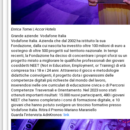
Enrica Tomei | Accor Hotels
Grande aziende: Vodafone Italia
Vodafone Italia. Azienda che dal 2002 ha istituito la sua
Fondazione, dalla cui nascita ha investito oltre 100 milioni di euro a
sostegno di oltre 500 progetti sul territorio nazionale. In tempi
recenti, la Fondazione ha deciso di concentrare i propri sforzi su un
progetto mirato a migliorare le qualifiche professionali dei giovani
cosiddetti NEET (Not in Education, Employment, or Training) di età
compresa tra i 18 e i 24 anni. Attraverso il gioco e metodologie
didattiche coinvolgenti, il progetto dota i giovanissimi delle
competenze digitali più richieste dal mondo del lavoro,
inserendosi nelle ore curriculari di educazione civica o di Percorsi
Competenze Trasversali e Orientamento. Nel 2023 sono stati
ottenuti importanti risultati: 15.000 nuovi partecipanti, 480 i giovani
NEET che hanno completato i corsi di formazione digitale, e 10
giovani che hanno potuto svolgere un tirocinio formativo presso
Vodafone Italia. Ritira il Premio Mariano Maraniello
Guarda l'intervista AdnKronos:
link