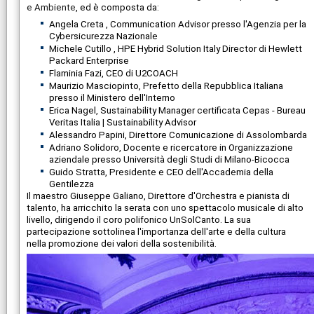
e Ambiente
, ed è composta da:
Angela Creta , Communication Advisor presso l'Agenzia per la
Cybersicurezza Nazionale
Michele Cutillo
, HPE Hybrid Solution Italy Director di Hewlett
Packard Enterprise
Flaminia Fazi
, CEO di U2COACH
Maurizio Masciopinto
, Prefetto della Repubblica Italiana
presso il Ministero dell'Interno
Erica Nagel
, Sustainability Manager certificata Cepas - Bureau
Veritas Italia | Sustainability Advisor
Alessandro Papini
, Direttore Comunicazione di Assolombarda
Adriano Solidoro
, Docente e ricercatore in Organizzazione
aziendale presso Università degli Studi di Milano-Bicocca
Guido Stratta, Presidente e CEO dell'Accademia della
Gentilezza
Il maestro Giuseppe Galiano, Direttore d'Orchestra e pianista di
talento, ha arricchito la serata con uno spettacolo musicale di alto
livello, dirigendo il coro polifonico UnSolCanto. La sua
partecipazione sottolinea l'importanza dell'arte e della cultura
nella promozione dei valori della sostenibilità.