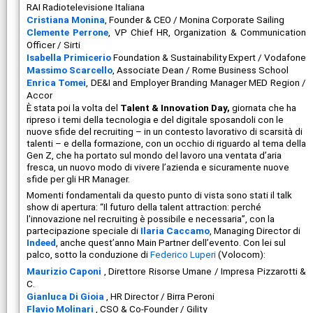
RAI Radiotelevisione Italiana
Cristiana Monina
, Founder & CEO / Monina Corporate Sailing
Clemente Perrone
, VP Chief HR, Organization & Communication
Officer / Sirti
Isabella Primicerio
Foundation & Sustainability Expert / Vodafone
Massimo Scarcello
, Associate Dean / Rome Business School
Enrica Tomei
, DE&I and Employer Branding Manager MED Region /
Accor
È stata poi la volta del
Talent & Innovation Day,
giornata che ha
ripreso i temi della tecnologia e del digitale sposandoli con le
nuove sfide del recruiting – in un contesto lavorativo di scarsità di
talenti – e della formazione, con un occhio di riguardo al tema della
Gen Z, che ha portato sul mondo del lavoro una ventata d’aria
fresca, un nuovo modo di vivere l’azienda e sicuramente nuove
sfide per gli HR Manager.
Momenti fondamentali da questo punto di vista sono stati il talk
show di apertura: “Il futuro della talent attraction: perché
l'innovazione nel recruiting è possibile e necessaria”, con la
partecipazione speciale di
Ilaria Caccamo
, Managing Director di
Indeed
, anche quest’anno Main Partner dell’evento. Con lei sul
palco, sotto la conduzione di
Federico Luperi
(Volocom):
Maurizio Caponi
, Direttore Risorse Umane / Impresa Pizzarotti &
C.
Gianluca Di Gioia
, HR Director / Birra Peroni
Flavio Molinari
, CSO & Co-Founder / Gility