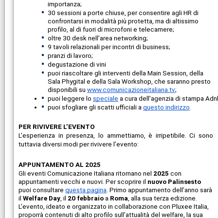
importanza;
30 sessioni a porte chiuse, per consentire agli HR di
confrontarsi in modalità più protetta, ma di altissimo
profilo, al di fuori di microfoni e telecamere;
oltre 30 desk nell’area networking;
9 tavoli relazionali per incontri di business;
pranzi di lavoro;
degustazione di vini
puoi riascoltare gli interventi della Main Session, della
Sala Phygital e della Sala Workshop, che saranno presto
disponibili su
www.comunicazioneitaliana.tv
;
puoi leggere lo 
speciale
 a cura dell’agenzia di stampa Adn
puoi sfogliare gli scatti ufficiali a 
questo indirizzo
.
PER RIVIVERE L’EVENTO
L’esperienza in presenza, lo ammettiamo, è irripetibile. Ci sono
tuttavia diversi modi per rivivere l’evento:
APPUNTAMENTO AL 2025
Gli eventi Comunicazione Italiana ritornano nel
2025
con
appuntamenti vecchi e nuovi. Per scoprire il
nuovo Palinsesto
puoi consultare
questa pagina
. Primo appuntamento dell’anno sarà
il
Welfare Day
, il
20 febbraio
a
Roma
, alla sua terza edizione.
L’evento, ideato e organizzato in collaborazione con Pluxee Italia,
proporrà contenuti di alto profilo sull’attualità del welfare, la sua