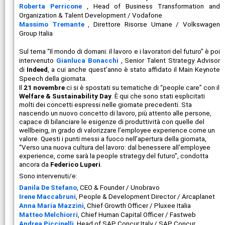
Roberta Perricone
, Head of Business Transformation and
Organization & Talent Development / Vodafone
Massimo Tremante
, Direttore Risorse Umane / Volkswagen
Group Italia
Sul tema “Il mondo di domani: il lavoro e i lavoratori del futuro” è poi
intervenuto
Gianluca Bonacchi
, Senior Talent Strategy Advisor
di
Indeed
, a cui anche quest’anno è stato affidato il Main Keynote
Speech della giornata.
Il
21 novembre
ci si è spostati su tematiche di “people care” con il
Welfare & Sustainability Day
. È qui che sono stati esplicitati
molti dei concetti espressi nelle giornate precedenti. Sta
nascendo un nuovo concetto di lavoro, più attento alle persone,
capace di bilanciare le esigenze di produttività con quelle del
wellbeing, in grado di valorizzare l’employee experience come un
valore. Questi i punti messi a fuoco nell’apertura della giornata,
“Verso una nuova cultura del lavoro: dal benessere all'employee
experience, come sarà la people strategy del futuro”, condotta
ancora da
Federico Luperi
.
Sono intervenuti/e:
Danila De Stefano
, CEO & Founder / Unobravo
Irene Maccabruni
, People & Development Director / Arcaplanet
Anna Maria Mazzini
, Chief Growth Officer / Pluxee Italia
Matteo Melchiorri
, Chief Human Capital Officer / Fastweb
Andrea Piccinelli
, Head of SAP Concur Italy / SAP Concur