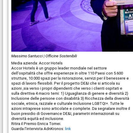
Massimo Santucci | Officine Sostenibili
Media azienda: Accor Hotels
Accor Hotels è un gruppo leader mondiale nel settore
dell'ospitalità che offre esperienze in oltre 110 Paesi con 5.600
strutture, 10.000 spazi per la ristorazione, servizi per il benessere e
spazi di lavoro flessibili. Per il progetto DE&I che si articola su
azioni ,sia verso i propri dipendenti che verso i clienti ospitati e
sulla direttiva 4 macro temi: 1) Uguaglianza di genere e diversità 2)
Inclusione delle persone con disabilità 3) Ricchezza della diversità
sociale, etnica, razziale e culturale Inclusione LGBTQI+. Tutte le
azioni intraprese sono articolate e complete. Da segnalare inoltre il
buon presidio di Governance DE&I, parametri internazionali su
diversità equità ed inclusione.
Ritira il Premio Enrica Tomei.
Guarda l'intervista AdnKronos:
link