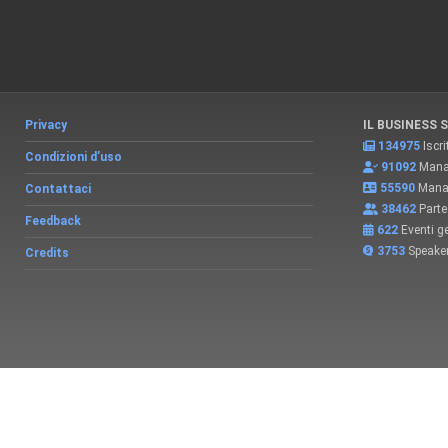
Privacy
IL BUSINESS 
134975
Iscri
Condizioni d’uso
91092
Manag
55590
Manag
Contattaci
38462
Partec
Feedback
622
Eventi ge
3753
Speake
Credits