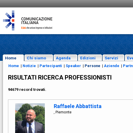
Home
Chi siamo
Agenda
Edizioni
Servizi
Eve
Home
|
Notizie
|
Partecipanti
|
Speaker
|
Persone
|
Aziende
|
Partn
RISULTATI RICERCA PROFESSIONISTI
94679 record trovati.
Raffaele Abbattista
, Piemonte