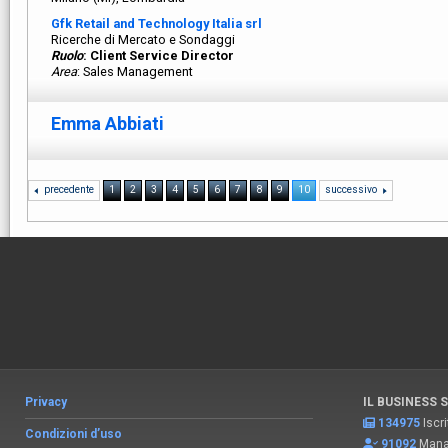
Gfk Retail and Technology Italia srl
Ricerche di Mercato e Sondaggi
Ruolo
: Client Service Director
Area
: Sales Management
Emma Abbiati
precedente
1
2
3
4
5
6
7
8
9
10
successivo
Privacy
IL BUSINESS 
134975
Iscri
Condizioni d’uso
91092
Manag