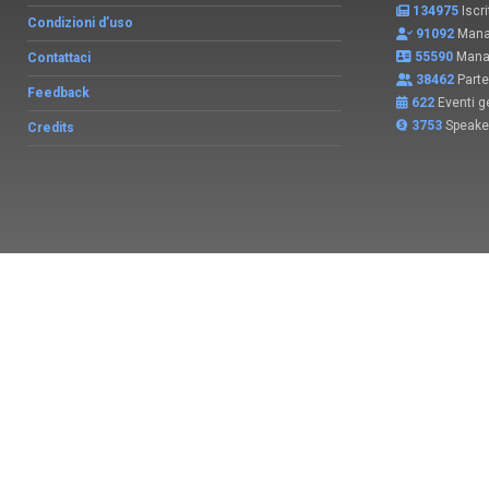
134975
Iscri
Condizioni d’uso
91092
Manag
55590
Manag
Contattaci
38462
Parte
Feedback
622
Eventi ge
3753
Speake
Credits