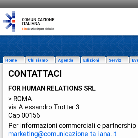
Home
Chi siamo
Agenda
Edizioni
Servizi
Eve
CONTATTACI
FOR HUMAN RELATIONS SRL
> ROMA
via Alessandro Trotter 3
Cap 00156
Per informazioni commerciali e partnership
marketing@comunicazioneitaliana.it