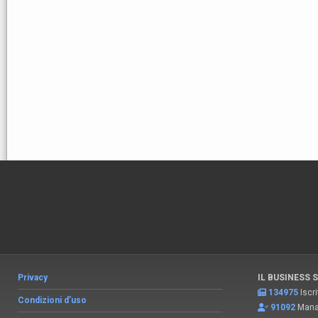
Privacy
IL BUSINESS 
134975
Iscri
Condizioni d’uso
91092
Manag