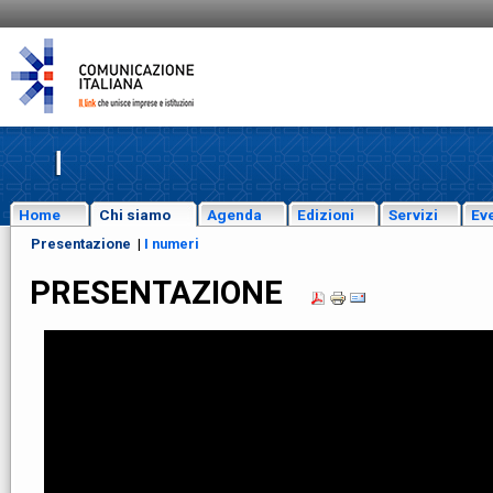
Home
Chi siamo
Agenda
Edizioni
Servizi
Eve
Presentazione
|
I numeri
PRESENTAZIONE