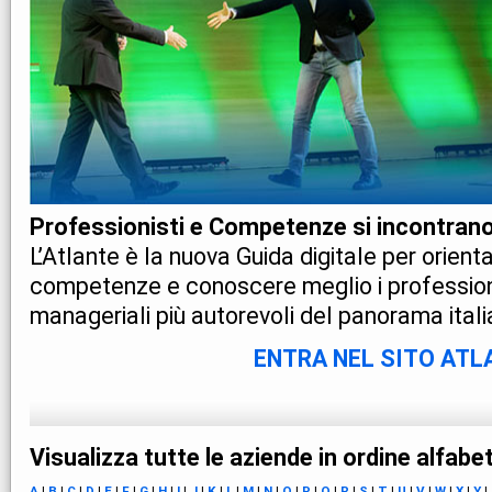
Professionisti e Competenze si incontrano
L’Atlante è la nuova Guida digitale per orienta
competenze e conoscere meglio i professionis
manageriali più autorevoli del panorama itali
ENTRA NEL SITO ATL
Visualizza tutte le aziende in ordine alfabet
A
|
B
|
C
|
D
|
E
|
F
|
G
|
H
|
I
|
J
|
K
|
L
|
M
|
N
|
O
|
P
|
Q
|
R
|
S
|
T
|
U
|
V
|
W
|
X
|
Y
|