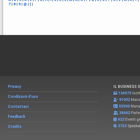
7
|
8
|
9
|
@
|
[
|
Privacy
IL BUSINESS 
134975
Iscri
Condizioni d’uso
91092
Manag
55590
Manag
Contattaci
38462
Partec
Feedback
622
Eventi ge
3753
Speake
Credits