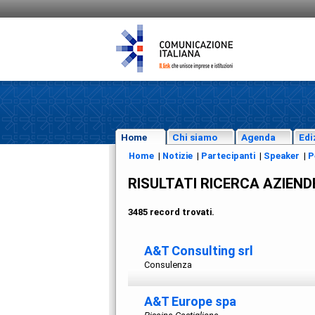
Home
Chi siamo
Agenda
Edi
Home
|
Notizie
|
Partecipanti
|
Speaker
|
P
RISULTATI RICERCA AZIEND
3485 record trovati.
A&T Consulting srl
Consulenza
A&T Europe spa