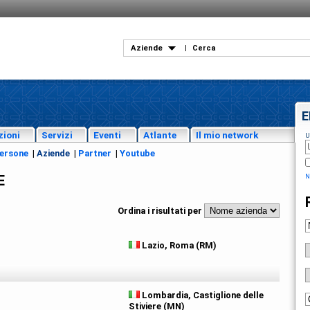
Aziende
|
E
zioni
Servizi
Eventi
Atlante
Il mio network
U
ersone
|
Aziende
|
Partner
|
Youtube
E
N
Ordina i risultati per
Lazio, Roma (RM)
Lombardia, Castiglione delle
Stiviere (MN)