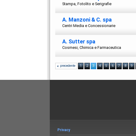
Stampa, Fotolito e Serigrafie
A. Manzoni & C. spa
Centri Media e Concessionarie
A. Sutter spa
Cosmesi, Chimica e Farmaceutica
precedente
1
2
3
4
5
6
7
8
9
Privacy