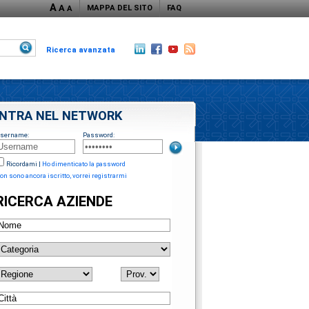
A
A
MAPPA DEL SITO
FAQ
A
Ricerca avanzata
NTRA NEL NETWORK
sername:
Password:
Ricordami
|
Ho dimenticato la password
on sono ancora iscritto, vorrei registrarmi
RICERCA AZIENDE