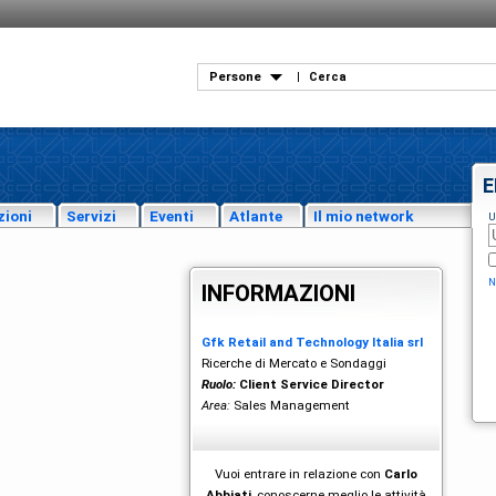
Persone
|
E
zioni
Servizi
Eventi
Atlante
Il mio network
U
N
INFORMAZIONI
Gfk Retail and Technology Italia srl
Ricerche di Mercato e Sondaggi
Ruolo:
Client Service Director
Area:
Sales Management
Vuoi entrare in relazione con
Carlo
Abbiati
, conoscerne meglio le attività