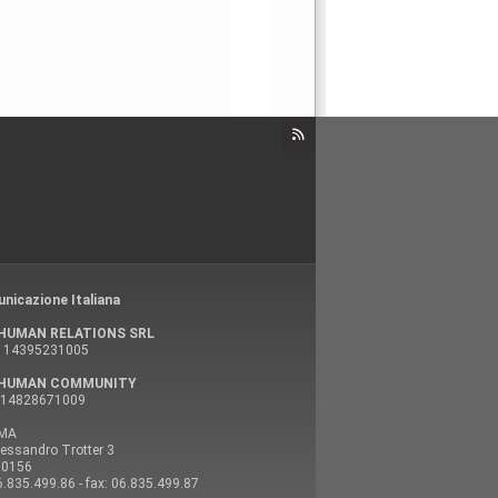
nicazione Italiana
HUMAN RELATIONS SRL
VA 14395231005
 HUMAN COMMUNITY
A 14828671009
MA
lessandro Trotter 3
00156
06.835.499.86 - fax: 06.835.499.87