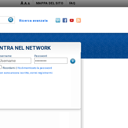
A
A
MAPPA DEL SITO
FAQ
A
Ricerca avanzata
NTRA NEL NETWORK
sername:
Password:
Ricordami
|
Ho dimenticato la password
on sono ancora iscritto, vorrei registrarmi