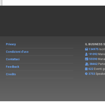
Privacy
IL BUSINESS 
134975
Iscri
Condizioni d’uso
91092
Manag
55590
Manag
Contattaci
38462
Parte
Feedback
622
Eventi ge
3753
Speake
Credits